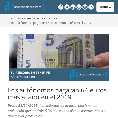
Toggle
Menu
navigation
Inicio
Asesoría Tenerife - Noticias
Los autónomos pagaran 64 euros más al año en el 2019.
Los autónomos pagaran 64 euros
más al año en el 2019.
Fecha 23/11/2018
. Los autónomos tendrán una base de
cotización que tendrán 5,36 euros más al mes aunque recibirán
una mayor protección.