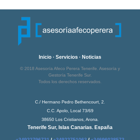
Inicio
·
Servicios
·
Noticias
© 2018 Asesoría Afeco Perera Tenerife. Asesoría y
Gestoría Tenerife Sur.
Todos los derechos reservados.
C./ Hermano Pedro Bethencourt, 2.
C.C. Apolo, Local 73/69
38650 Los Cristianos, Arona.
Tenerife Sur, Islas Canarias. España
+34922796731
/
+34922751063
/
+34696038573