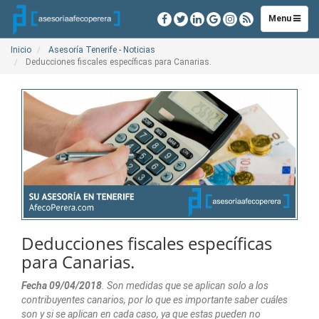
Toggle
Menu
navigation
Inicio
Asesoría Tenerife - Noticias
Deducciones fiscales específicas para Canarias.
Deducciones fiscales específicas
para Canarias.
Fecha 09/04/2018
. Son medidas que se aplican solo a los
contribuyentes canarios, por lo que es importante saber cuáles
son y si se aplican en cada caso, ya que estas pueden no