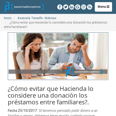
Toggle
Menu
navigation
Inicio
Asesoría Tenerife - Noticias
¿Cómo evitar que Hacienda lo considere una donación los préstamos
entre familiares?.
¿Cómo evitar que Hacienda lo
considere una donación los
préstamos entre familiares?.
Fecha 25/10/2017
. Si tenemos pensado pedir dinero a un
familiar o amigo, debemos tener mucho cuidado porque