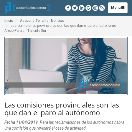
Toggle
Menu
navigation
Inicio
Asesoría Tenerife - Noticias
Las comisiones provinciales son las que dan el paro al autónomo -
Afeco Perera - Tenerife Sur
Las comisiones provinciales son las
que dan el paro al autónomo
Fecha 11/04/2019
. Para las reclamaciones de los autónomos habrá
una comisión que revisará el cese de actividad.