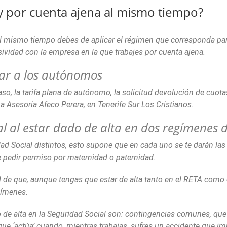
 por cuenta ajena al mismo tiempo?
 al mismo tiempo debes de aplicar el régimen que corresponda par
ividad con la empresa en la que trabajes por cuenta ajena.
car a los autónomos
aso, la tarifa plana de autónomo, la solicitud devolución de cuota
a Asesoria Afeco Perera, en Tenerife Sur Los Cristianos.
l al estar dado de alta en dos regímenes d
ad Social distintos, esto supone que en cada uno se te darán la
 pedir permiso por maternidad o paternidad.
dad de que, aunque tengas que estar de alta tanto en el RETA com
gímenes.
o de alta en la Seguridad Social son: contingencias comunes, q
 que ‘actúa’ cuando, mientras trabajas, sufres un accidente que i