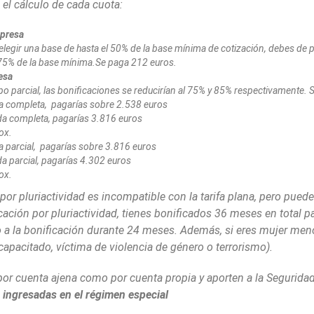
 el cálculo de cada cuota:
mpresa
elegir una base de hasta el 50% de la base mínima de cotización, debes de 
 75% de la base mínima.Se paga 212 euros.
esa
empo parcial, las bonificaciones se reducirían al 75% y 85% respectivamente.
da completa, pagarías sobre 2.538 euros
da completa, pagarías 3.816 euros
ox.
a parcial, pagarías sobre 3.816 euros
a parcial, pagarías 4.302 euros
ox.
or pluriactividad es incompatible con la tarifa plana, pero pued
ficación por pluriactividad, tienes bonificados 36 meses en total
echo a la bonificación durante 24 meses. Además, si eres mujer m
capacitado, víctima de violencia de género o terrorismo).
or cuenta ajena como por cuenta propia y aporten a la Seguridad 
 ingresadas en el régimen especial