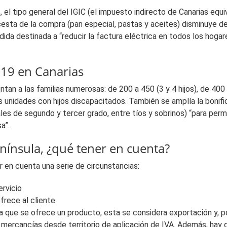
el tipo general del IGIC (el impuesto indirecto de Canarias equiv
sta de la compra (pan especial, pastas y aceites) disminuye des
dida destinada a “reducir la factura eléctrica en todos los hogare
019 en Canarias
an a las familias numerosas: de 200 a 450 (3 y 4 hijos), de 400
las unidades con hijos discapacitados. También se amplía la boni
ales de segundo y tercer grado, entre tíos y sobrinos) “para pe
a”.
enínsula, ¿qué tener en cuenta?
 en cuenta una serie de circunstancias:
ervicio
frece al cliente
la que se ofrece un producto, esta se considera exportación y, p
 mercancías desde territorio de aplicación de IVA. Además, hay 